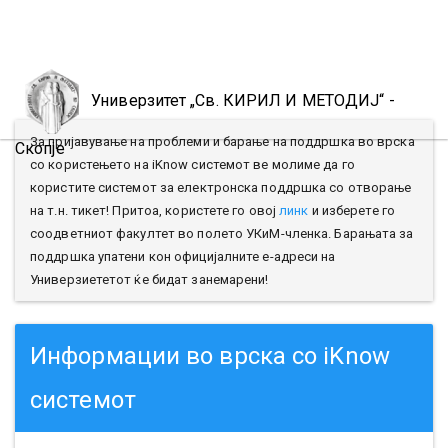
Toggl
naviga
Универзитет „Св. КИРИЛ И МЕТОДИЈ“ -
За пријавување на проблеми и барање на поддршка во врска
Скопје
со користењето на iKnow системот ве молиме да го
користите системот за електронска поддршка со отворање
на т.н. тикет! Притоа, користете го овој
линк
и изберете го
соодветниот факултет во полето УКиМ-членка. Барањата за
поддршка упатени кон официјалните е-адреси на
Универзиететот ќе бидат занемарени!
Информации во врска со iKnow
системот