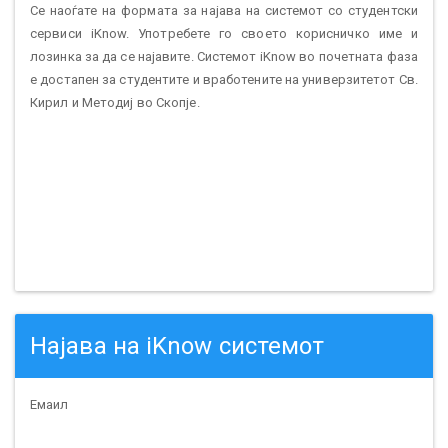
Се наоѓате на формата за најава на системот со студентски
сервиси iKnow. Употребете го своето корисничко име и
лозинка за да се најавите. Системот iKnow во почетната фаза
е достапен за студентите и вработените на универзитетот Св.
Кирил и Методиј во Скопје.
Најава на iKnow системот
Емаил