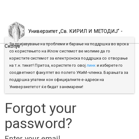
Toggl
naviga
Универзитет „Св. КИРИЛ И МЕТОДИЈ“ -
За пријавување на проблеми и барање на поддршка во врска
Скопје
со користењето на iKnow системот ве молиме да го
користите системот за електронска поддршка со отворање
на т.н. тикет! Притоа, користете го овој
линк
и изберете го
соодветниот факултет во полето УКиМ-членка. Барањата за
поддршка упатени кон официјалните е-адреси на
Универзиететот ќе бидат занемарени!
Forgot your
password?
Enter your email.