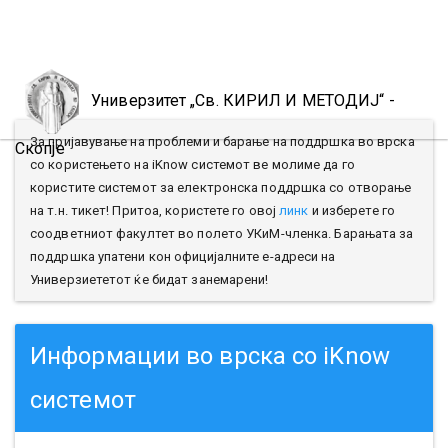
Toggl
naviga
Универзитет „Св. КИРИЛ И МЕТОДИЈ“ -
За пријавување на проблеми и барање на поддршка во врска
Скопје
со користењето на iKnow системот ве молиме да го
користите системот за електронска поддршка со отворање
на т.н. тикет! Притоа, користете го овој
линк
и изберете го
соодветниот факултет во полето УКиМ-членка. Барањата за
поддршка упатени кон официјалните е-адреси на
Универзиететот ќе бидат занемарени!
Информации во врска со iKnow
системот