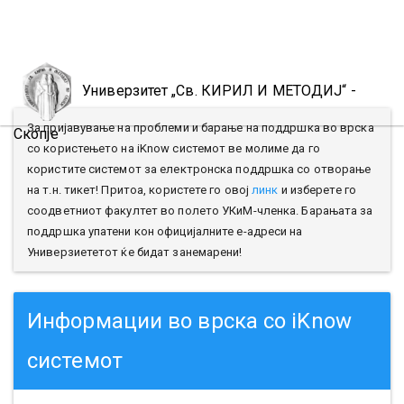
Toggl
naviga
Универзитет „Св. КИРИЛ И МЕТОДИЈ“ -
За пријавување на проблеми и барање на поддршка во врска
Скопје
со користењето на iKnow системот ве молиме да го
користите системот за електронска поддршка со отворање
на т.н. тикет! Притоа, користете го овој
линк
и изберете го
соодветниот факултет во полето УКиМ-членка. Барањата за
поддршка упатени кон официјалните е-адреси на
Универзиететот ќе бидат занемарени!
Информации во врска со iKnow
системот