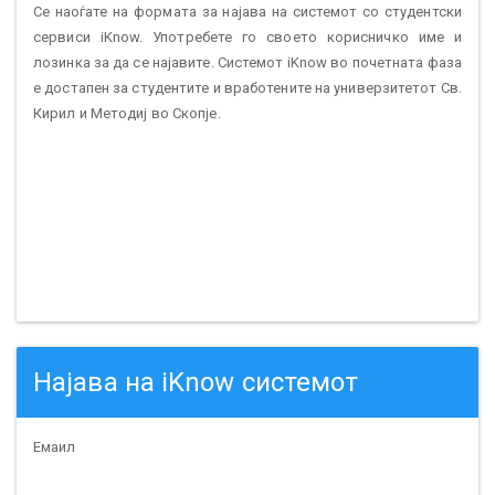
Се наоѓате на формата за најава на системот со студентски
сервиси iKnow. Употребете го своето корисничко име и
лозинка за да се најавите. Системот iKnow во почетната фаза
е достапен за студентите и вработените на универзитетот Св.
Кирил и Методиј во Скопје.
Најава на iKnow системот
Емаил