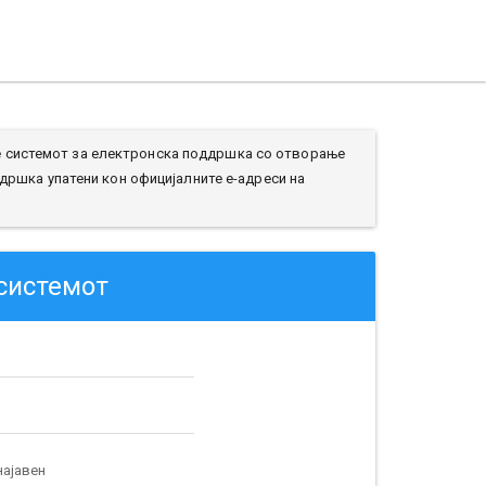
те системот за електронска поддршка со отворање
дршка упатени кон официјалните е-адреси на
 системот
ајавен