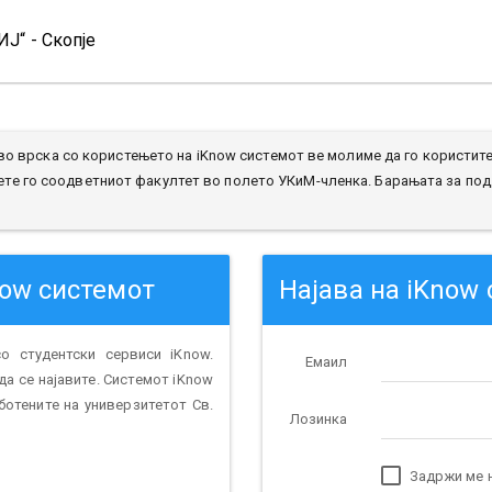
Ј“ - Скопје
во врска со користењето на iKnow системот ве молиме да го користи
ете го соодветниот факултет во полето УКиМ-членка. Барањата за под
now системот
Најава на iKnow
о студентски сервиси iKnow.
Емаил
да се најавите. Системот iKnow
ботените на универзитетот Св.
Лозинка
Задржи ме н