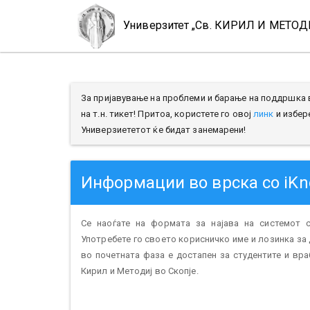
Универзитет „Св. КИРИЛ И МЕТОДИ
За пријавување на проблеми и барање на поддршка 
на т.н. тикет! Притоа, користете го овој
линк
и избер
Универзиететот ќе бидат занемарени!
Информации во врска со iK
Се наоѓате на формата за најава на системот с
Употребете го своето корисничко име и лозинка за 
во почетната фаза е достапен за студентите и вра
Кирил и Методиј во Скопје.