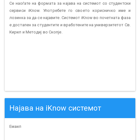
Се наоѓате на формата за најава на системот со студентски
сервиси iKnow. Употребете го своето корисничко име и
лозинка за да се најавите. Системот iKnow во почетната фаза
е достапен за студентите и вработените на универзитетот Св.
Кирил и Методиј во Скопје.
Најава на iKnow системот
Емаил