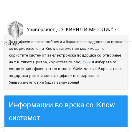
Toggl
naviga
Универзитет „Св. КИРИЛ И МЕТОДИЈ“ -
За пријавување на проблеми и барање на поддршка во врска
Скопје
со користењето на iKnow системот ве молиме да го
користите системот за електронска поддршка со отворање
на т.н. тикет! Притоа, користете го овој
линк
и изберете го
соодветниот факултет во полето УКиМ-членка. Барањата за
поддршка упатени кон официјалните е-адреси на
Универзиететот ќе бидат занемарени!
Информации во врска со iKnow
системот