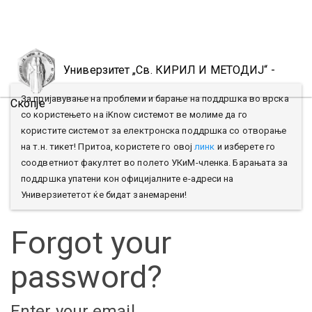
Toggl
naviga
Универзитет „Св. КИРИЛ И МЕТОДИЈ“ -
За пријавување на проблеми и барање на поддршка во врска
Скопје
со користењето на iKnow системот ве молиме да го
користите системот за електронска поддршка со отворање
на т.н. тикет! Притоа, користете го овој
линк
и изберете го
соодветниот факултет во полето УКиМ-членка. Барањата за
поддршка упатени кон официјалните е-адреси на
Универзиететот ќе бидат занемарени!
Forgot your
password?
Enter your email.